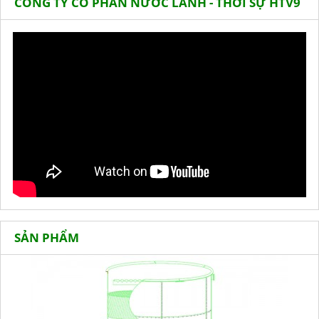
CÔNG TY CỔ PHẦN NƯỚC LÀNH - THỜI SỰ HTV9
SẢN PHẨM