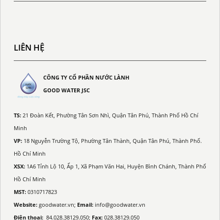
LIÊN HỆ
CÔNG TY CỔ PHẦN NƯỚC LÀNH
GOOD WATER JSC
TS:
21 Đoàn Kết, Phường Tân Sơn Nhì, Quận Tân Phú, Thành Phố Hồ Chí
Minh
VP:
18 Nguyễn Trường Tộ, Phường Tân Thành, Quận Tân Phú, Thành Phố.
Hồ Chí Minh
XSX:
1A6 Tỉnh Lộ 10, Ấp 1, Xã Phạm Văn Hai, Huyện Bình Chánh, Thành Phố
Hồ Chí Minh
MST:
0310717823
Website:
goodwater.vn;
Email:
info@goodwater.vn
Điện thoại:
84.028.38129.050;
Fax:
028.38129.050