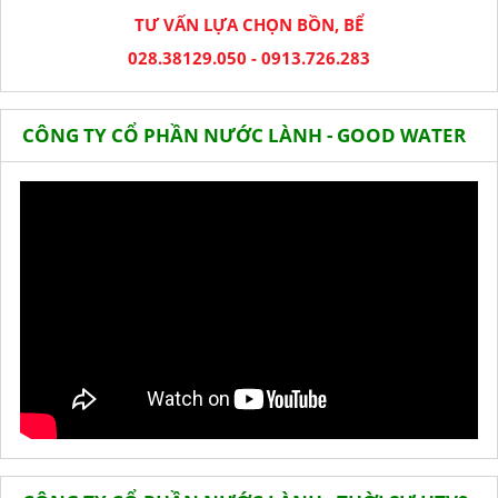
TƯ VẤN LỰA CHỌN BỒN, BỂ
028.38129.050 - 0913.726.283
CÔNG TY CỔ PHẦN NƯỚC LÀNH - GOOD WATER