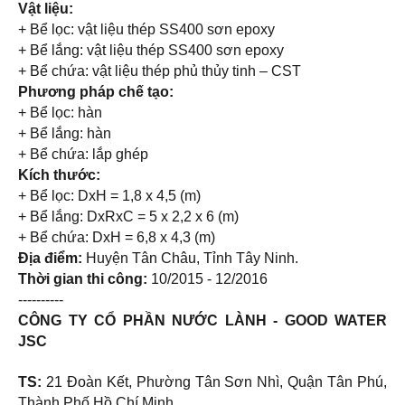
Vật liệu:
+ Bể lọc: vật liệu thép SS400 sơn epoxy
+ Bể lắng: vật liệu thép SS400 sơn epoxy
+ Bể chứa: vật liệu thép phủ thủy tinh – CST
Phương pháp chế tạo:
+ Bể lọc: hàn
+ Bể lắng: hàn
+ Bể chứa: lắp ghép
Kích thước:
+ Bể lọc: DxH = 1,8 x 4,5 (m)
+ Bể lắng: DxRxC = 5 x 2,2 x 6 (m)
+ Bể chứa: DxH = 6,8 x 4,3 (m)
Địa điểm:
Huyện Tân Châu, Tỉnh Tây Ninh.
Thời gian thi công:
10/2015 - 12/2016
----------
CÔNG TY CỔ PHẦN NƯỚC LÀNH -
GOOD WATER
JSC
TS:
21 Đoàn Kết, Phường Tân Sơn Nhì, Quận Tân Phú,
Thành Phố Hồ Chí Minh