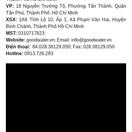
VP:
18 Nguyễn Trường Tộ, Phường Tân Thành, Quận
Tân Phú, Thành Phố. Hồ Chí Minh
XSX:
1A6 Tỉnh Lộ 10, Ấp 1, Xã Phạm Văn Hai, Huyện
Bình Chánh, Thành Phố Hồ Chí Minh
MST:
0310717823
Website:
goodwater.vn; Email: info@goodwater.vn
Điện thoại:
84.028.38129.050; Fax: 028.38129.050
Hotline:
0913.726.283