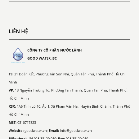
LIÊN HỆ
CÔNG TY CỔ PHẦN NƯỚC LÀNH
GOOD WATER JSC
TS:
21 Đoàn Kết, Phường Tân Sơn Nhì, Quận Tân Phú, Thành Phố Hồ Chí
Minh
VP:
18 Nguyễn Trường Tộ, Phường Tân Thành, Quận Tân Phú, Thành Phố.
Hồ Chí Minh
XSX:
1A6 Tỉnh Lộ 10, Ấp 1, Xã Phạm Văn Hai, Huyện Bình Chánh, Thành Phố
Hồ Chí Minh
MST:
0310717823
Website:
goodwater.vn;
Email:
info@goodwater.vn
Điện thoại:
84.028.38129.050;
Fax:
028.38129.050