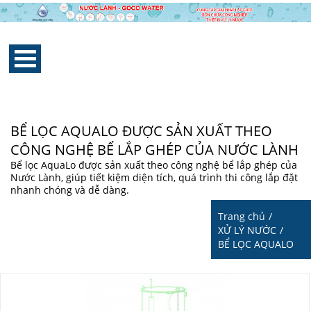
BỂ LỌC AQUALO ĐƯỢC SẢN XUẤT THEO
CÔNG NGHỆ BỂ LẮP GHÉP CỦA NƯỚC LÀNH
Bể lọc AquaLo được sản xuất theo công nghệ bể lắp ghép của
Nước Lành, giúp tiết kiệm diện tích, quá trình thi công lắp đặt
nhanh chóng và dễ dàng.
Trang chủ
/
XỬ LÝ NƯỚC
/
BỂ LỌC AQUALO