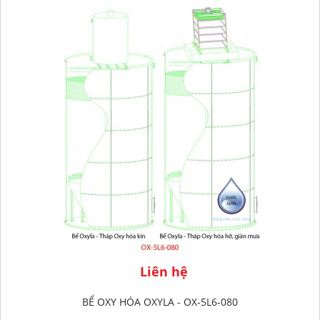
Liên hệ
BỂ OXY HÓA OXYLA - OX-5L6-080