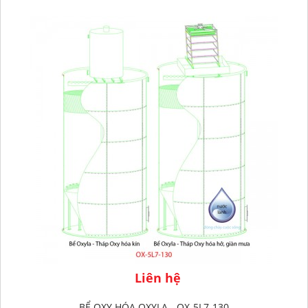
Liên hệ
BỂ OXY HÓA OXYLA - OX-5L7-130