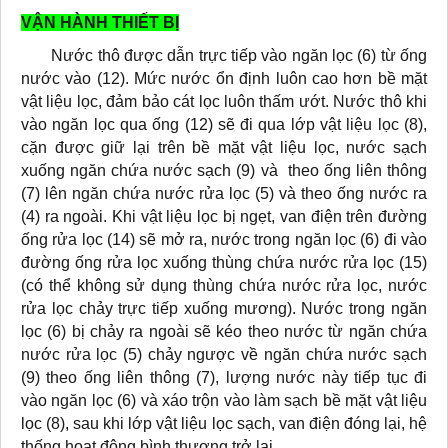
VẬN HÀNH THIẾT BỊ
Nước thô được dẫn trực tiếp vào ngăn lọc (6) từ ống
nước vào (12). Mức nước ổn định luôn cao hơn bề mặt
vật liệu lọc, đảm bảo cát lọc luôn thấm ướt. Nước thô khi
vào ngăn lọc qua ống (12) sẽ đi qua lớp vật liệu lọc (8),
cặn được giữ lại trên bề mặt vật liệu lọc, nước sạch
xuống ngăn chứa nước sạch (9) và theo ống liên thông
(7) lên ngăn chứa nước rửa lọc (5) và theo ống nước ra
(4) ra ngoài. Khi vật liệu lọc bị ngẹt, van điện trên đường
ống rửa lọc (14) sẽ mở ra, nước trong ngăn lọc (6) đi vào
đường ống rửa lọc xuống thùng chứa nước rửa lọc (15)
(có thể không sử dụng thùng chứa nước rửa lọc, nước
rửa lọc chảy trực tiếp xuống mương). Nước trong ngăn
lọc (6) bị chảy ra ngoài sẽ kéo theo nước từ ngăn chứa
nước rửa lọc (5) chảy ngược về ngăn chứa nước sạch
(9) theo ống liên thông (7), lượng nước này tiếp tục đi
vào ngăn lọc (6) và xáo trộn vào làm sạch bề mặt vật liệu
lọc (8), sau khi lớp vật liệu lọc sạch, van điện đóng lại, hệ
thống hoạt động bình thương trở lại.