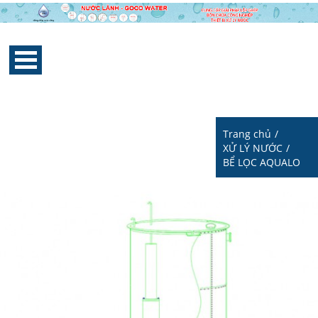
Trang chủ
/
XỬ LÝ NƯỚC
/
BỂ LỌC AQUALO