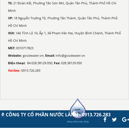
TS:
21 Đoàn Kết, Phường Tân Sơn Nhì, Quận Tân Phú, Thành Phố Hồ Chí
Minh
VP:
18 Nguyễn Trường Tộ, Phường Tân Thành, Quận Tân Phú, Thành Phố.
Hồ Chí Minh
XSX:
1A6 Tỉnh Lộ 10, Ấp 1, Xã Phạm Văn Hai, Huyện Bình Chánh, Thành Phố
Hồ Chí Minh
MST:
0310717823
Website:
goodwater.vn;
Email:
info@goodwater.vn
Điện thoại:
84.028.38129.050;
Fax:
028.38129.050
Hotline:
0913.726.283
CÔNG TY CỔ PHẦN NƯỚC LÀNH - 0913.726.283