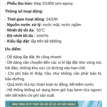
-
Phểu thu bùn:
thép SS400 sơn epoxy
Thông số hoạt động:
-
Thời gian hoạt động:
24/24h
-
Nguồn nước xử lý:
nước mặt, nước ngầm
-
Nhiệt độ tối đa:
50°C
-
Độ nhớt tối đa :
1mm²/s
-
Kiểu lắp đặt:
lắp trên bệ bêtông
Ưu điểm:
- Dễ dàng lắp đặt, thi công nhanh.
- Dể dàng vận chuyển đến các vị trí lắp đặt như vùng núi,
hải đảo, những khu vực có đường vào hạn chế.
- Chi phí bảo trì thấp, hầu như không cần phải bảo trì,
bảo dưỡng.
- Quá trình rửa lọc hoàn toàn tự động, tiết kiệm nước
- Hệ thống không sử dụng bơm gió hay bơm rửa ngược
nên tiết kiệm chi phí sản xuất