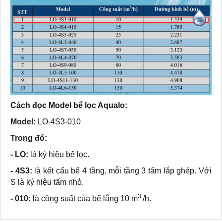
Cách đọc Model bể lọc Aqualo:
Model:
LO-4S3-010
Trong đó:
- LO:
là ký hiệu bể lọc.
- 4S3:
là kết cấu bể 4 tầng, mỗi tầng 3 tấm lắp ghép. Với
S là ký hiệu tấm nhỏ.
3
- 010:
là công suất của bể lắng 10 m
/h.