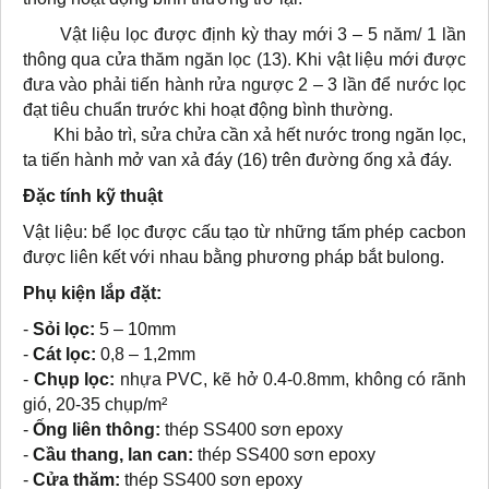
Vật liệu lọc được định kỳ thay mới 3 – 5 năm/ 1 lần
thông qua cửa thăm ngăn lọc (13). Khi vật liệu mới được
đưa vào phải tiến hành rửa ngược 2 – 3 lần để nước lọc
đạt tiêu chuẩn trước khi hoạt động bình thường.
Khi bảo trì, sửa chửa cần xả hết nước trong ngăn lọc,
ta tiến hành mở van xả đáy (16) trên đường ống xả đáy.
Đặc tính kỹ thuật
Vật liệu: bể lọc được cấu tạo từ những tấm phép cacbon
được liên kết với nhau bằng phương pháp bắt bulong.
Phụ kiện lắp đặt:
-
Sỏi lọc:
5 – 10mm
-
Cát lọc:
0,8 – 1,2mm
-
Chụp lọc:
nhựa PVC, kẽ hở 0.4-0.8mm, không có rãnh
gió, 20-35 chụp/m²
-
Ống liên thông:
thép SS400 sơn epoxy
-
Cầu thang, lan can:
thép SS400 sơn epoxy
-
Cửa thăm:
thép SS400 sơn epoxy