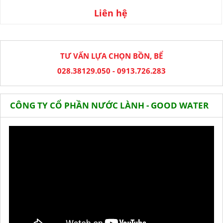
Liên hệ
TƯ VẤN LỰA CHỌN BỒN, BỂ
028.38129.050 - 0913.726.283
CÔNG TY CỔ PHẦN NƯỚC LÀNH - GOOD WATER