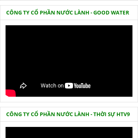
CÔNG TY CỔ PHẦN NƯỚC LÀNH - GOOD WATER
CÔNG TY CỔ PHẦN NƯỚC LÀNH - THỜI SỰ HTV9