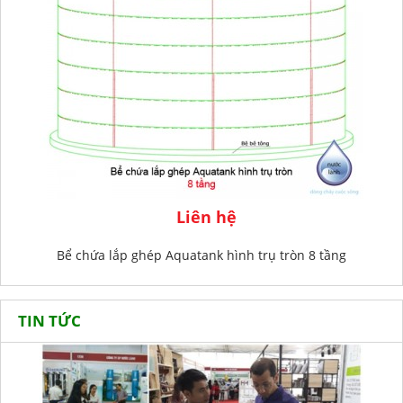
Liên hệ
Bể chứa lắp ghép Aquatank hình trụ tròn 8 tầng
TIN TỨC