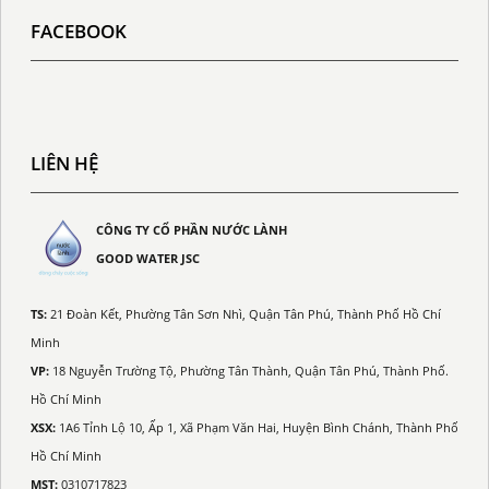
FACEBOOK
LIÊN HỆ
CÔNG TY CỔ PHẦN NƯỚC LÀNH
GOOD WATER JSC
TS:
21 Đoàn Kết, Phường Tân Sơn Nhì, Quận Tân Phú, Thành Phố Hồ Chí
Minh
VP:
18 Nguyễn Trường Tộ, Phường Tân Thành, Quận Tân Phú, Thành Phố.
Hồ Chí Minh
XSX:
1A6 Tỉnh Lộ 10, Ấp 1, Xã Phạm Văn Hai, Huyện Bình Chánh, Thành Phố
Hồ Chí Minh
MST:
0310717823