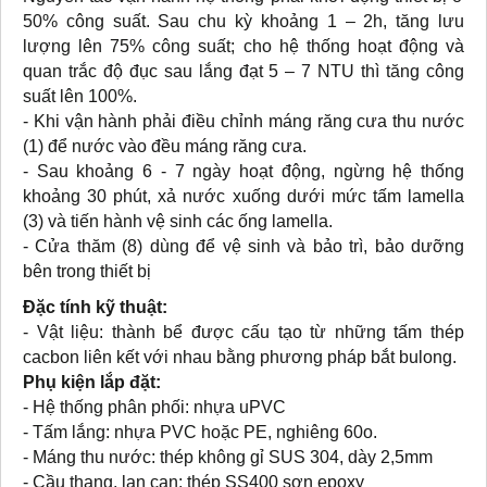
50% công suất. Sau chu kỳ khoảng 1 – 2h, tăng lưu
lượng lên 75% công suất; cho hệ thống hoạt động và
quan trắc độ đục sau lắng đạt 5 – 7 NTU thì tăng công
suất lên 100%.
- Khi vận hành phải điều chỉnh máng răng cưa thu nước
(1) để nước vào đều máng răng cưa.
- Sau khoảng 6 - 7 ngày hoạt động, ngừng hệ thống
khoảng 30 phút, xả nước xuống dưới mức tấm lamella
(3) và tiến hành vệ sinh các ống lamella.
- Cửa thăm (8) dùng để vệ sinh và bảo trì, bảo dưỡng
bên trong thiết bị
Đặc tính kỹ thuật:
- Vật liệu: thành bể được cấu tạo từ những tấm thép
cacbon liên kết với nhau bằng phương pháp bắt bulong.
Phụ kiện lắp đặt:
- Hệ thống phân phối: nhựa uPVC
- Tấm lắng: nhựa PVC hoặc PE, nghiêng 60o.
- Máng thu nước: thép không gỉ SUS 304, dày 2,5mm
- Cầu thang, lan can: thép SS400 sơn epoxy