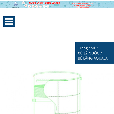
Trang chủ
/
XỬ LÝ NƯỚC
/
BỂ LẮNG AQUALA