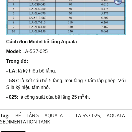
Cách đọc Model bể lắng Aquala:
Model:
LA-5S7-025
Trong đó:
- LA:
là ký hiệu bể lắng.
- 5S7:
là kết cấu bể 5 tầng, mỗi tầng 7 tấm lắp ghép. Với
S là ký hiệu tấm nhỏ.
3
- 025:
là công suất của bể lắng 25 m
/h.
Tag:
BỂ LẮNG AQUALA - LA-5S7-025
,
AQUALA 
SEDIMENTATION TANK