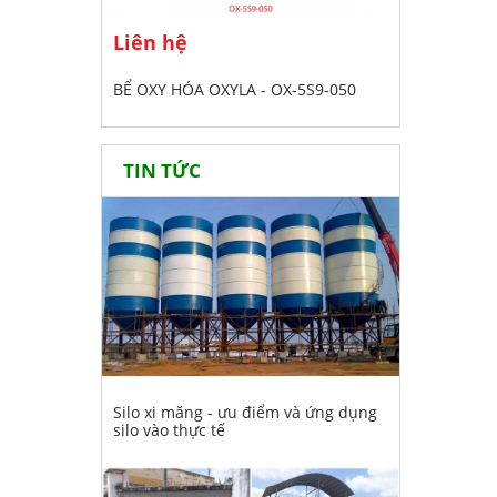
Liên hệ
BỂ OXY HÓA OXYLA - OX-5S9-050
TIN TỨC
Silo xi măng - ưu điểm và ứng dụng
silo vào thực tế